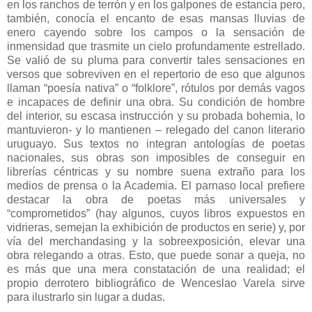
en los ranchos de terrón y en los galpones de estancia pero,
también, conocía el encanto de esas mansas lluvias de
enero cayendo sobre los campos o la sensación de
inmensidad que trasmite un cielo profundamente estrellado.
Se valió de su pluma para convertir tales sensaciones en
versos que sobreviven en el repertorio de eso que algunos
llaman “poesía nativa” o “folklore”, rótulos por demás vagos
e incapaces de definir una obra. Su condición de hombre
del interior, su escasa instrucción y su probada bohemia, lo
mantuvieron- y lo mantienen – relegado del canon literario
uruguayo. Sus textos no integran antologías de poetas
nacionales, sus obras son imposibles de conseguir en
librerías céntricas y su nombre suena extraño para los
medios de prensa o la Academia. El parnaso local prefiere
destacar la obra de poetas más universales y
“comprometidos” (hay algunos, cuyos libros expuestos en
vidrieras, semejan la exhibición de productos en serie) y, por
vía del merchandasing y la sobreexposición, elevar una
obra relegando a otras. Esto, que puede sonar a queja, no
es más que una mera constatación de una realidad; el
propio derrotero bibliográfico de Wenceslao Varela sirve
para ilustrarlo sin lugar a dudas.