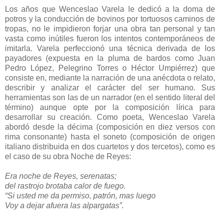
Los años que Wenceslao Varela le dedicó a la doma de
potros y la conducción de bovinos por tortuosos caminos de
tropas, no le impidieron forjar una obra tan personal y tan
vasta como inútiles fueron los intentos contemporáneos de
imitarla. Varela perfeccionó una técnica derivada de los
payadores (expuesta en la pluma de bardos como Juan
Pedro López, Pelegrino Torres o Héctor Umpiérrez) que
consiste en, mediante la narración de una anécdota o relato,
describir y analizar el carácter del ser humano. Sus
herramientas son las de un narrador (en el sentido literal del
término) aunque opte por la composición lírica para
desarrollar su creación. Como poeta, Wenceslao Varela
abordó desde la décima (composición en diez versos con
rima consonante) hasta el soneto (composición de origen
italiano distribuida en dos cuartetos y dos tercetos), como es
el caso de su obra Noche de Reyes:
Era noche de Reyes, serenatas;
del rastrojo brotaba calor de fuego.
“Si usted me da permiso, patrón, mas luego
Voy a dejar afuera las alpargatas”.