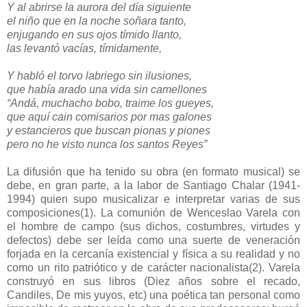
Y al abrirse la aurora del día siguiente
el niño que en la noche soñara tanto,
enjugando en sus ojos tímido llanto,
las levantó vacías, tímidamente,
Y habló el torvo labriego sin ilusiones,
que había arado una vida sin camellones
“Andá, muchacho bobo, traime los gueyes,
que aquí cain comisarios por mas galones
y estancieros que buscan pionas y piones
pero no he visto nunca los santos Reyes”
La difusión que ha tenido su obra (en formato musical) se
debe, en gran parte, a la labor de Santiago Chalar (1941-
1994) quien supo musicalizar e interpretar varias de sus
composiciones(1). La comunión de Wenceslao Varela con
el hombre de campo (sus dichos, costumbres, virtudes y
defectos) debe ser leída como una suerte de veneración
forjada en la cercanía existencial y física a su realidad y no
como un rito patriótico y de carácter nacionalista(2). Varela
construyó en sus libros (Diez años sobre el recado,
Candiles, De mis yuyos, etc) una poética tan personal como