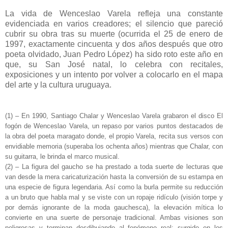
La vida de Wenceslao Varela refleja una constante
evidenciada en varios creadores; el silencio que pareció
cubrir su obra tras su muerte (ocurrida el 25 de enero de
1997, exactamente cincuenta y dos años después que otro
poeta olvidado, Juan Pedro López) ha sido roto este año en
que, su San José natal, lo celebra con recitales,
exposiciones y un intento por volver a colocarlo en el mapa
del arte y la cultura uruguaya.
(1) – En 1990, Santiago Chalar y Wenceslao Varela grabaron el disco El
fogón de Wenceslao Varela, un repaso por varios puntos destacados de
la obra del poeta maragato donde, el propio Varela, recita sus versos con
envidiable memoria (superaba los ochenta años) mientras que Chalar, con
su guitarra, le brinda el marco musical.
(2) – La figura del gaucho se ha prestado a toda suerte de lecturas que
van desde la mera caricaturización hasta la conversión de su estampa en
una especie de figura legendaria. Así como la burla permite su reducción
a un bruto que habla mal y se viste con un ropaje ridículo (visión torpe y
por demás ignorante de la moda gauchesca), la elevación mítica lo
convierte en una suerte de personaje tradicional. Ambas visiones son
peligrosas y terminan desdibujando al fenómeno real: surgido en los